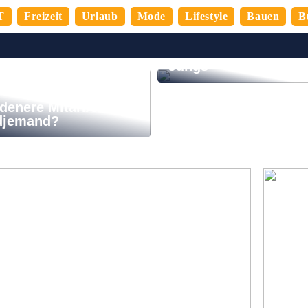
T
Freizeit
Urlaub
Mode
Lifestyle
Bauen
B
So verbringen Sie de
perfekten Abend mit
Jungs
denere Mitarbeiter,
djemand?