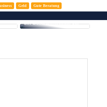
usiness
Geld
Gute Beratung
n
 den
So bereiten Sie sich auf
ein Geschäftstreffen vor