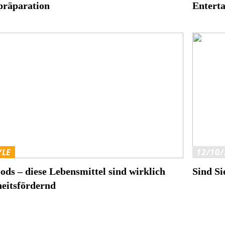
präparation
Entert
YLE
12/10/
ods – diese Lebensmittel sind wirklich
Sind Si
eitsfördernd