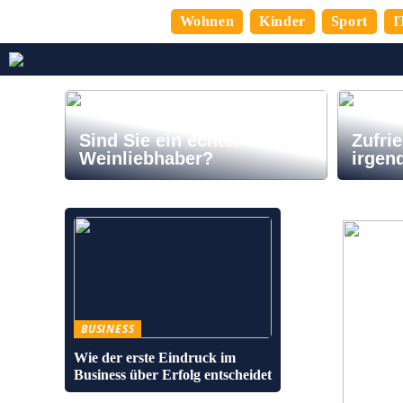
Wohnen
Kinder
Sport
I
Sind Sie ein echter
Zufrie
Weinliebhaber?
irgen
BUSINESS
Wie der erste Eindruck im
Business über Erfolg entscheidet