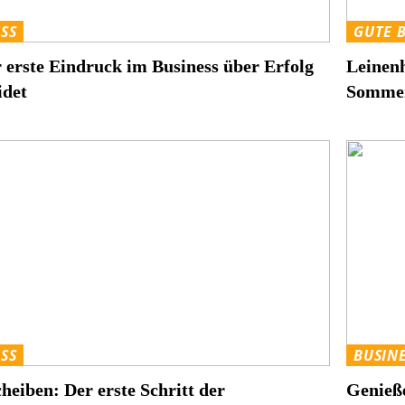
SS
GUTE 
 erste Eindruck im Business über Erfolg
Leinenh
idet
Somme
SS
BUSIN
heiben: Der erste Schritt der
Genieße