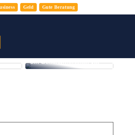
usiness
Geld
Gute Beratung
n
 den
So bereiten Sie sich auf
ein Geschäftstreffen vor