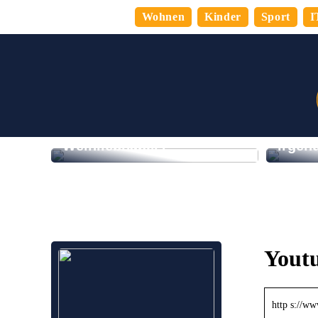
Wohnen
Kinder
Sport
I
Sind Sie ein echter
Zufrie
Weinliebhaber?
irgen
Youtu
http s://w