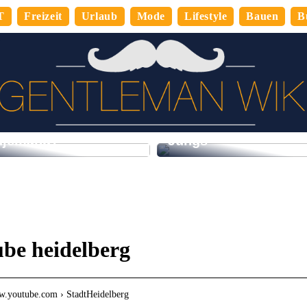
T
Freizeit
Urlaub
Mode
Lifestyle
Bauen
B
So verbringen Sie de
denere Mitarbeiter,
perfekten Abend mit
djemand?
Jungs
be heidelberg
ww.youtube.com › StadtHeidelberg