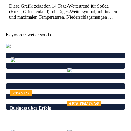
Diese Grafik zeigt den 14 Tage-Wettertrend für Soúda
(Kreta, Griechenland) mit Tages-Wettersymbol, minimalen
und maximalen Temperaturen, Niederschlagsmengen …
Keywords: wetter souda
BUSINESS
Wie der erste Eindruck im
GUTE BERATUNG
Business über Erfolg
Leinenhose kaufen – Die
entscheidet
perfekte Wahl für den
Sommer