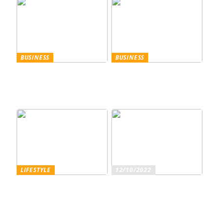
BUSINESS
BUSINESS
Trennscheiben: Der erste
Genießen Sie im
Schritt der
geschäftlichen Bereich
Probenpräparation
Entertainment wie ein
Gentleman
LIFESTYLE
12/10/2022
Superfoods – diese
Sind Sie ein echter
Lebensmittel sind wirklich
Weinliebhaber?
gesundheitsfördernd