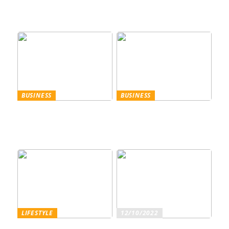
Leinenhose kaufen – Die
entscheidet
perfekte Wahl für den
Sommer
BUSINESS
BUSINESS
Trennscheiben: Der erste
Genießen Sie im
Schritt der
geschäftlichen Bereich
Probenpräparation
Entertainment wie ein
Gentleman
LIFESTYLE
12/10/2022