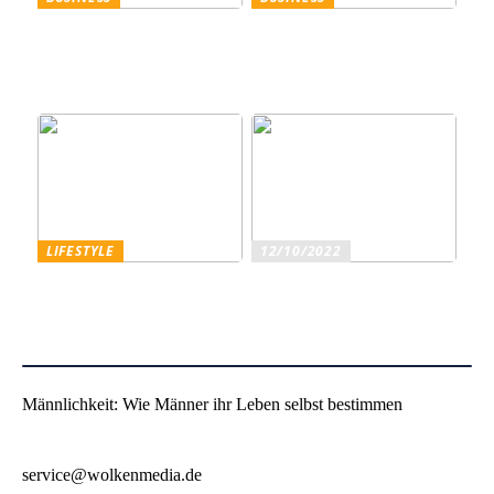
Trennscheiben: Der erste
Genießen Sie im
Schritt der
geschäftlichen Bereich
Probenpräparation
Entertainment wie ein
Gentleman
LIFESTYLE
12/10/2022
Superfoods – diese
Sind Sie ein echter
Lebensmittel sind wirklich
Weinliebhaber?
gesundheitsfördernd
Männlichkeit: Wie Männer ihr Leben selbst bestimmen
service@wolkenmedia.de