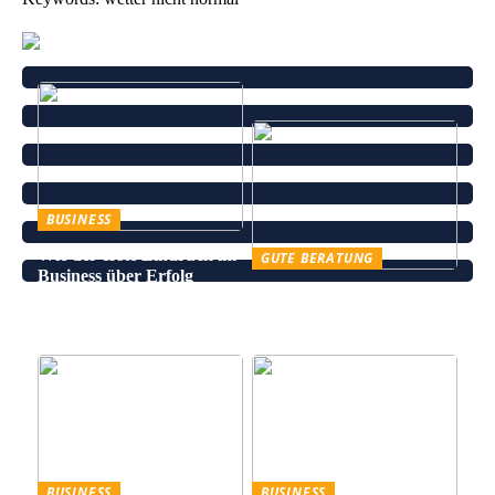
BUSINESS
Wie der erste Eindruck im
GUTE BERATUNG
Business über Erfolg
Leinenhose kaufen – Die
entscheidet
perfekte Wahl für den
Sommer
BUSINESS
BUSINESS