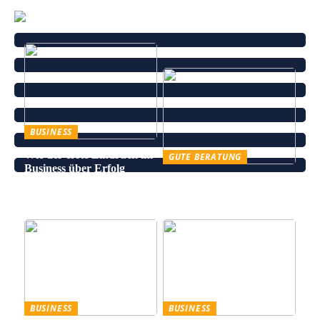
BUSINESS
Wie der erste Eindruck im
GUTE BERATUNG
Business über Erfolg
Leinenhose kaufen – Die
entscheidet
perfekte Wahl für den
Sommer
BUSINESS
BUSINESS