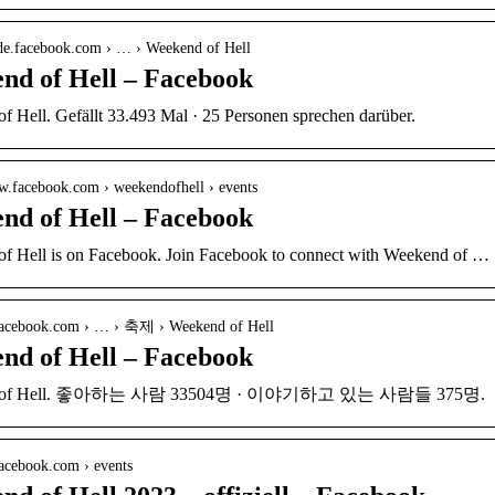
e-de.facebook.com › … › Weekend of Hell
nd of Hell – Facebook
f Hell. Gefällt 33.493 Mal · 25 Personen sprechen darüber.
ww.facebook.com › weekendofhell › events
nd of Hell – Facebook
f Hell is on Facebook. Join Facebook to connect with Weekend of …
.facebook.com › … › 축제 › Weekend of Hell
nd of Hell – Facebook
d of Hell. 좋아하는 사람 33504명 · 이야기하고 있는 사람들 375명.
facebook.com › events