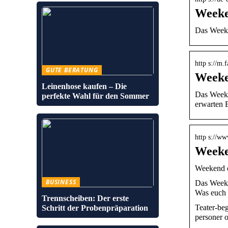
Weeke
Das Weeken
http s://m
GUTE BERATUNG
Weeken
Leinenhose kaufen – Die
Das Weeke
perfekte Wahl für den Sommer
erwarten
http s://w
Weeke
Weekend o
BUSINESS
Das Weeken
Was euch 
Trennscheiben: Der erste
Teater-be
Schritt der Probenpräparation
personer 