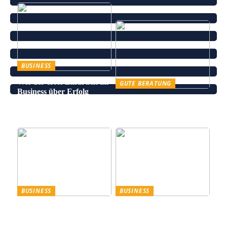
BUSINESS
Wie der erste Eindruck im
GUTE BERATUNG
Business über Erfolg
Leinenhose kaufen – Die
entscheidet
perfekte Wahl für den
Sommer
BUSINESS
BUSINESS
Trennscheiben: Der erste
Genießen Sie im
Schritt der
geschäftlichen Bereich
Probenpräparation
Entertainment wie ein