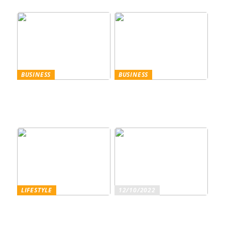
Sommer
BUSINESS
BUSINESS
Trennscheiben: Der erste
Genießen Sie im
Schritt der
geschäftlichen Bereich
Probenpräparation
Entertainment wie ein
Gentleman
LIFESTYLE
12/10/2022
Superfoods – diese
Sind Sie ein echter
Lebensmittel sind wirklich
Weinliebhaber?