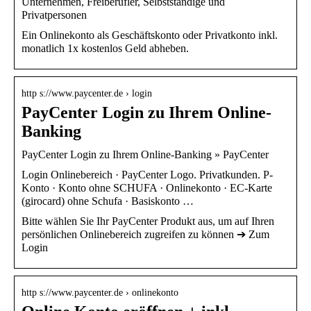
Unternehmen, Freiberufler, Selbstständige und
Privatpersonen
Ein Onlinekonto als Geschäftskonto oder Privatkonto inkl.
monatlich 1x kostenlos Geld abheben.
http s://www.paycenter.de › login
PayCenter Login zu Ihrem Online-
Banking
PayCenter Login zu Ihrem Online-Banking » PayCenter
Login Onlinebereich · PayCenter Logo. Privatkunden. P-
Konto · Konto ohne SCHUFA · Onlinekonto · EC-Karte
(girocard) ohne Schufa · Basiskonto …
Bitte wählen Sie Ihr PayCenter Produkt aus, um auf Ihren
persönlichen Onlinebereich zugreifen zu können ➔ Zum
Login
http s://www.paycenter.de › onlinekonto