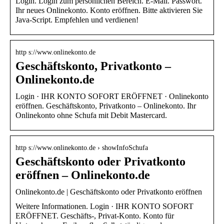
Login. Login zum persönlichen Bereich. E-Mail. Passwort.
Ihr neues Onlinekonto. Konto eröffnen. Bitte aktivieren Sie
Java-Script. Empfehlen und verdienen!
http s://www.onlinekonto.de
Geschäftskonto, Privatkonto –
Onlinekonto.de
Login · IHR KONTO SOFORT ERÖFFNET · Onlinekonto
eröffnen. Geschäftskonto, Privatkonto – Onlinekonto. Ihr
Onlinekonto ohne Schufa mit Debit Mastercard.
http s://www.onlinekonto.de › showInfoSchufa
Geschäftskonto oder Privatkonto
eröffnen – Onlinekonto.de
Onlinekonto.de | Geschäftskonto oder Privatkonto eröffnen
Weitere Informationen. Login · IHR KONTO SOFORT
ERÖFFNET. Geschäfts-, Privat-Konto. Konto für