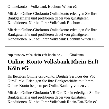
Onlinekonto – Volksbank Bochum Witten eG
Mit dem Online-Girokonto Onlinekonto erledigen Sie Ihre
Bankgeschäfte und profitieren dabei von günstigeren
Konditionen. Nur bei Ihrer Volksbank Bochum …
Mit dem Online-Girokonto Onlinekonto erledigen Sie Ihre
Bankgeschäfte und profitieren dabei von günstigeren
Konditionen. Nur bei Ihrer Volksbank Bochum Witten eG.
http s://www.voba-rhein-erft-koeln.de › … › Girokonto
Online-Konto Volksbank Rhein-Erft-
Köln eG
Ihr flexibles Online-Girokonto. Digitale Services des VR
GiroDirekt. Erledigen Sie Ihre Bankgeschäfte mit Ihrem
Online-Konto bequem per OnlineBanking von zu …
Mit dem Online-Girokonto VR GiroDirekt erledigen Sie Ihre
Bankgeschäfte und profitieren dabei von günstigen
Konditionen. Nur bei Ihrer Volksbank Rhein-Erft-Köln eG.