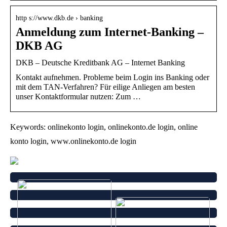
http s://www.dkb.de › banking
Anmeldung zum Internet-Banking –
DKB AG
DKB – Deutsche Kreditbank AG – Internet Banking
Kontakt aufnehmen. Probleme beim Login ins Banking oder
mit dem TAN-Verfahren? Für eilige Anliegen am besten
unser Kontaktformular nutzen: Zum …
Keywords: onlinekonto login, onlinekonto.de login, online
konto login, www.onlinekonto.de login