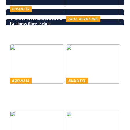
BUSINESS
Wie der erste Eindruck im
GUTE BERATUNG
Business über Erfolg
Leinenhose kaufen – Die
entscheidet
perfekte Wahl für den
Sommer
BUSINESS
BUSINESS
Trennscheiben: Der erste
Genießen Sie im
Schritt der
geschäftlichen Bereich
Probenpräparation
Entertainment wie ein
Gentleman