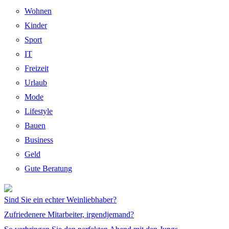
Wohnen
Kinder
Sport
IT
Freizeit
Urlaub
Mode
Lifestyle
Bauen
Business
Geld
Gute Beratung
Sind Sie ein echter Weinliebhaber?
Zufriedenere Mitarbeiter, irgendjemand?