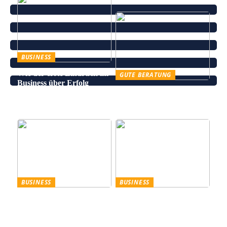
BUSINESS
Wie der erste Eindruck im
GUTE BERATUNG
Business über Erfolg
Leinenhose kaufen – Die
entscheidet
perfekte Wahl für den
Sommer
BUSINESS
BUSINESS
Trennscheiben: Der erste
Genießen Sie im
Schritt der
geschäftlichen Bereich
Probenpräparation
Entertainment wie ein