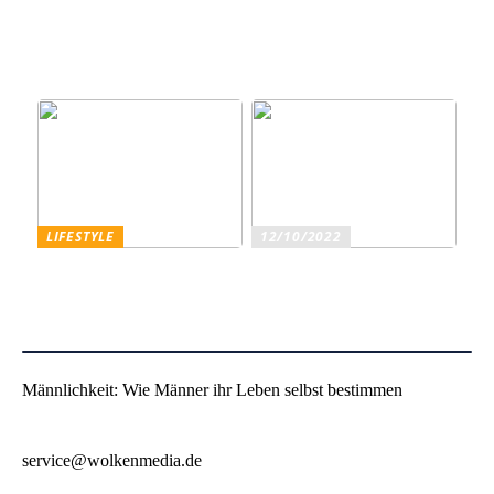
Trennscheiben: Der erste
Genießen Sie im
Schritt der
geschäftlichen Bereich
Probenpräparation
Entertainment wie ein
Gentleman
LIFESTYLE
12/10/2022
Superfoods – diese
Sind Sie ein echter
Lebensmittel sind wirklich
Weinliebhaber?
gesundheitsfördernd
Männlichkeit: Wie Männer ihr Leben selbst bestimmen
service@wolkenmedia.de