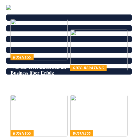
BUSINESS
Wie der erste Eindruck im
GUTE BERATUNG
Business über Erfolg
Leinenhose kaufen – Die
entscheidet
perfekte Wahl für den
Sommer
BUSINESS
BUSINESS