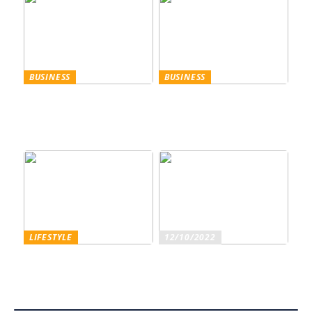
BUSINESS
BUSINESS
Trennscheiben: Der erste
Genießen Sie im
Schritt der
geschäftlichen Bereich
Probenpräparation
Entertainment wie ein
Gentleman
LIFESTYLE
12/10/2022
Superfoods – diese
Sind Sie ein echter
Lebensmittel sind wirklich
Weinliebhaber?
gesundheitsfördernd