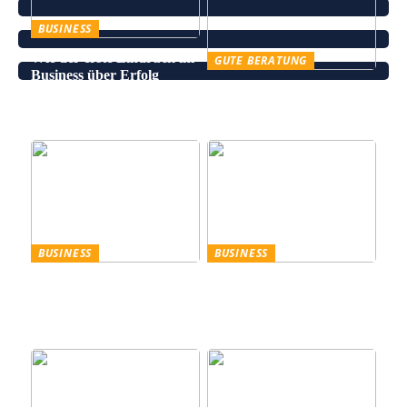
BUSINESS
Wie der erste Eindruck im
GUTE BERATUNG
Business über Erfolg
Leinenhose kaufen – Die
entscheidet
perfekte Wahl für den
Sommer
BUSINESS
BUSINESS
Trennscheiben: Der erste
Genießen Sie im
Schritt der
geschäftlichen Bereich
Probenpräparation
Entertainment wie ein
Gentleman