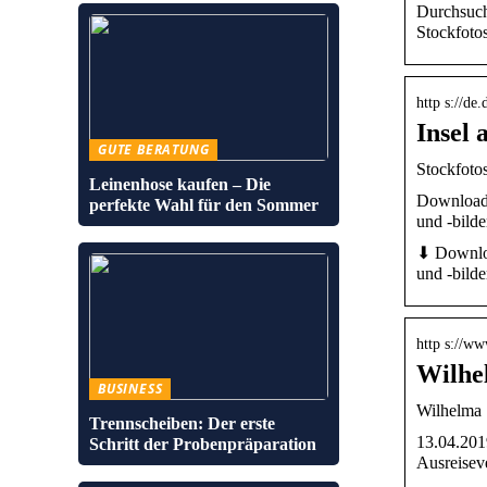
Durchsuche
Stockfoto
http s://de
Insel 
GUTE BERATUNG
Stockfotos
Leinenhose kaufen – Die
Downloaden
perfekte Wahl für den Sommer
und -bilde
⬇ Download
und -bilde
http s://ww
Wilhel
BUSINESS
Wilhelma S
Trennscheiben: Der erste
13.04.201
Schritt der Probenpräparation
Ausreisev