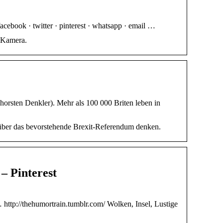
facebook · twitter · pinterest · whatsapp · email …
e Kamera.
orsten Denkler). Mehr als 100 000 Briten leben in
e über das bevorstehende Brexit-Referendum denken.
 – Pinterest
http://thehumortrain.tumblr.com/ Wolken, Insel, Lustige