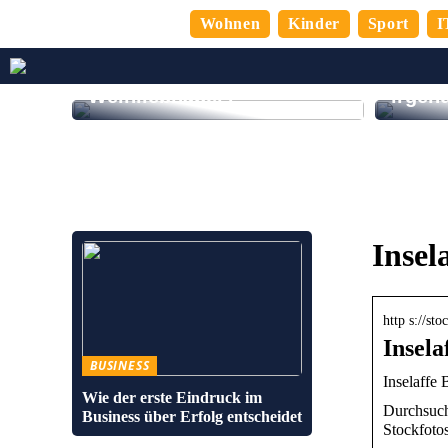
Wohnen
Kinder
Sport
I
Sind Sie ein echter
Zufrie
Weinliebhaber?
irgen
Insel
http s://st
Insela
BUSINESS
Inselaffe
Wie der erste Eindruck im
Durchsuche
Business über Erfolg entscheidet
Stockfoto