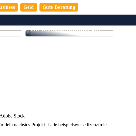
usiness
Geld
Gute Beratung
n
 den
So bereiten Sie sich auf
ein Geschäftstreffen vor
| Adobe Stock
r dein nächstes Projekt. Lade beispielsweise lizenzfreie