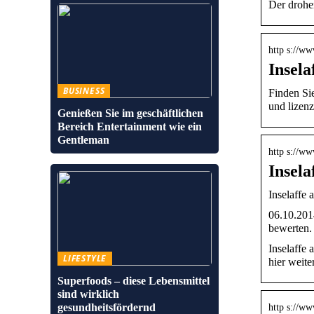
Der drohe
http s://ww
Insela
BUSINESS
Finden Sie
und lizen
Genießen Sie im geschäftlichen
Bereich Entertainment wie ein
Gentleman
http s://w
Insela
Inselaffe 
06.10.201
bewerten.
Inselaffe
LIFESTYLE
hier weite
Superfoods – diese Lebensmittel
sind wirklich
gesundheitsfördernd
http s://ww