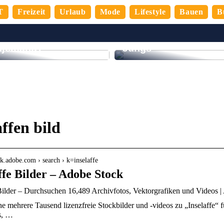
T
Freizeit
Urlaub
Mode
Lifestyle
Bauen
B
So verbringen Sie de
denere Mitarbeiter,
perfekten Abend mit
djemand?
Jungs
affen bild
ock.adobe.com › search › k=inselaffe
ffe Bilder – Adobe Stock
 Bilder – Durchsuchen 16,489 Archivfotos, Vektorgrafiken und Videos 
 mehrere Tausend lizenzfreie Stockbilder und -videos zu „Inselaffe“ fü
s, …