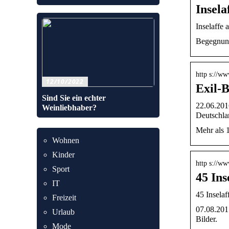
Insela
Inselaffe 
Begegnung 
http s://ww
12/10/2022
Exil-B
Sind Sie ein echter
22.06.201
Weinliebhaber?
Deutschl
Mehr als 
Wohnen
Kinder
http s://www
Sport
45 Ins
IT
45 Inselaf
Freizeit
07.08.2017
Urlaub
Bilder.
Mode