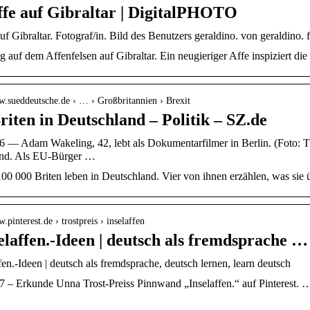
ffe auf Gibraltar | DigitalPHOTO
auf Gibraltar. Fotograf/in. Bild des Benutzers geraldino. von geraldino. 
auf dem Affenfelsen auf Gibraltar. Ein neugieriger Affe inspiziert di
w.sueddeutsche.de › … › Großbritannien › Brexit
riten in Deutschland – Politik – SZ.de
6 — Adam Wakeling, 42, lebt als Dokumentarfilmer in Berlin. (Foto: Th
and. Als EU-Bürger …
100 000 Briten leben in Deutschland. Vier von ihnen erzählen, was si
.pinterest.de › trostpreis › inselaffen
elaffen.-Ideen | deutsch als fremdsprache …
fen.-Ideen | deutsch als fremdsprache, deutsch lernen, learn deutsch
 – Erkunde Unna Trost-Preiss Pinnwand „Inselaffen.“ auf Pinterest. … 