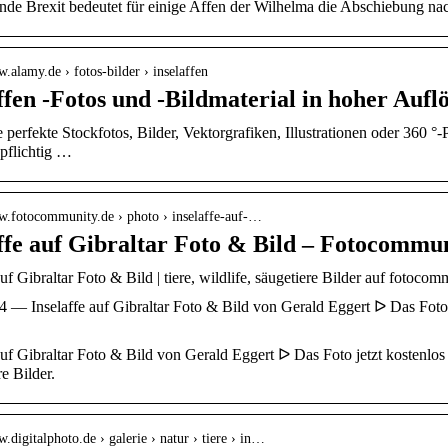
nde Brexit bedeutet für einige Affen der Wilhelma die Abschiebung nac
w.alamy.de › fotos-bilder › inselaffen
ffen -Fotos und -Bildmaterial in hoher Auf
 perfekte Stockfotos, Bilder, Vektorgrafiken, Illustrationen oder 360 
zpflichtig …
ww.fotocommunity.de › photo › inselaffe-auf-…
ffe auf Gibraltar Foto & Bild – Fotocommu
auf Gibraltar Foto & Bild | tiere, wildlife, säugetiere Bilder auf fotoco
4 — Inselaffe auf Gibraltar Foto & Bild von Gerald Eggert ᐅ Das Foto
 auf Gibraltar Foto & Bild von Gerald Eggert ᐅ Das Foto jetzt kostenl
re Bilder.
w.digitalphoto.de › galerie › natur › tiere › in…