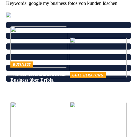
Keywords: google my business fotos von kunden löschen
BUSINESS
Wie der erste Eindruck im
GUTE BERATUNG
Business über Erfolg
Leinenhose kaufen – Die
entscheidet
perfekte Wahl für den
Sommer