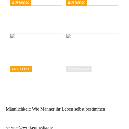
BUSINESS
BUSINESS
Trennscheiben: Der erste
Genießen Sie im
Schritt der
geschäftlichen Bereich
Probenpräparation
Entertainment wie ein
Gentleman
LIFESTYLE
12/10/2022
Superfoods – diese
Sind Sie ein echter
Lebensmittel sind wirklich
Weinliebhaber?
gesundheitsfördernd
Männlichkeit: Wie Männer ihr Leben selbst bestimmen
service@wolkenmedia.de