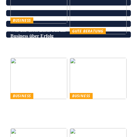
BUSINESS
Wie der erste Eindruck im
GUTE BERATUNG
Business über Erfolg
Leinenhose kaufen – Die
entscheidet
perfekte Wahl für den
Sommer
BUSINESS
BUSINESS
Trennscheiben: Der erste
Genießen Sie im
Schritt der
geschäftlichen Bereich
Probenpräparation
Entertainment wie ein
Gentleman