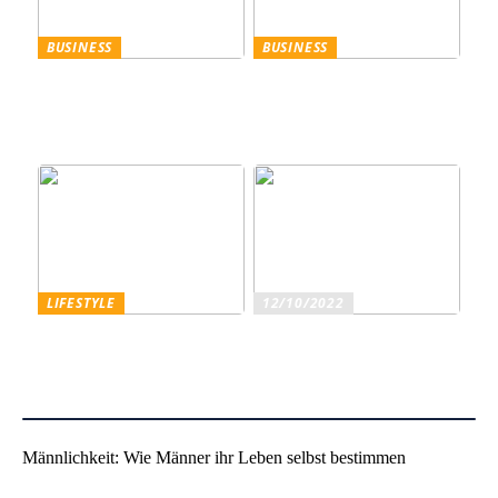
BUSINESS
BUSINESS
Trennscheiben: Der erste
Genießen Sie im
Schritt der
geschäftlichen Bereich
Probenpräparation
Entertainment wie ein
Gentleman
LIFESTYLE
12/10/2022
Superfoods – diese
Sind Sie ein echter
Lebensmittel sind wirklich
Weinliebhaber?
gesundheitsfördernd
Männlichkeit: Wie Männer ihr Leben selbst bestimmen