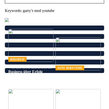
Keywords: garry’s mod youtube
BUSINESS
Wie der erste Eindruck im
GUTE BERATUNG
Business über Erfolg
Leinenhose kaufen – Die
entscheidet
perfekte Wahl für den
Sommer