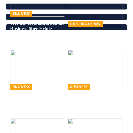
BUSINESS
Wie der erste Eindruck im
GUTE BERATUNG
Business über Erfolg
Leinenhose kaufen – Die
entscheidet
perfekte Wahl für den
Sommer
BUSINESS
BUSINESS
Trennscheiben: Der erste
Genießen Sie im
Schritt der
geschäftlichen Bereich
Probenpräparation
Entertainment wie ein
Gentleman