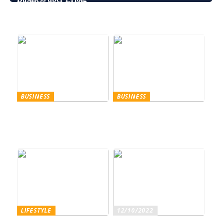
Leinenhose kaufen – Die
entscheidet
perfekte Wahl für den
Sommer
BUSINESS
BUSINESS
Trennscheiben: Der erste
Genießen Sie im
Schritt der
geschäftlichen Bereich
Probenpräparation
Entertainment wie ein
Gentleman
LIFESTYLE
12/10/2022