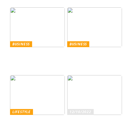
Sommer
BUSINESS
BUSINESS
Trennscheiben: Der erste
Genießen Sie im
Schritt der
geschäftlichen Bereich
Probenpräparation
Entertainment wie ein
Gentleman
LIFESTYLE
12/10/2022
Superfoods – diese
Sind Sie ein echter
Lebensmittel sind wirklich
Weinliebhaber?