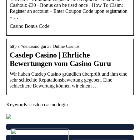
Cashout: €30 · Bonus can be used once · How To Claim:
Register an account – Enter Coupon Code upon registration
– …
Casino Bonus Code
http s://de.casino.guru › Online Casinos
Casdep Casino | Ehrliche
Bewertungen vom Casino Guru
Wir haben Casdep Casino gründlich überprüft und ihm eine
sehr schlechte Reputationsbewertung gegeben. Eine
schlechtere Bewertung können wir einem …
Keywords: casdep casino login