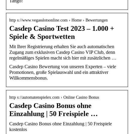
Tango!
http s://www.vegasslotsonline.com › Home › Bewertungen
Casdep Casino Test 2023 – 1.000 +
Spiele & Sportwetten
Mit Ihrer Registrierung erhalten Sie auch automatischen
Zugang zum exklusiven Casdep Casino VIP Club, denn
regelmäßiges Spielen macht sich hier mit zusätzlichen …
Casdep Casino Bewertung von unseren Experten – viele
Promotionen, große Spielauswahl und ein attraktiver
Willkommensbonus.
http s://automatenspielex.com › Online Casino Bonus
Casdep Casino Bonus ohne
Einzahlung | 50 Freispiele …
Casdep Casino Bonus ohne Einzahlung | 50 Freispiele
kostenlos