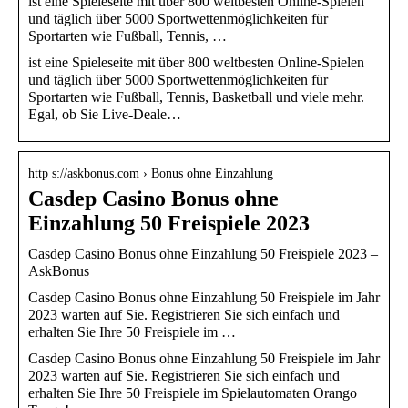
ist eine Spieleseite mit über 800 weltbesten Online-Spielen
und täglich über 5000 Sportwettenmöglichkeiten für
Sportarten wie Fußball, Tennis, …
ist eine Spieleseite mit über 800 weltbesten Online-Spielen
und täglich über 5000 Sportwettenmöglichkeiten für
Sportarten wie Fußball, Tennis, Basketball und viele mehr.
Egal, ob Sie Live-Deale…
http s://askbonus.com › Bonus ohne Einzahlung
Casdep Casino Bonus ohne
Einzahlung 50 Freispiele 2023
Casdep Casino Bonus ohne Einzahlung 50 Freispiele 2023 –
AskBonus
Casdep Casino Bonus ohne Einzahlung 50 Freispiele im Jahr
2023 warten auf Sie. Registrieren Sie sich einfach und
erhalten Sie Ihre 50 Freispiele im …
Casdep Casino Bonus ohne Einzahlung 50 Freispiele im Jahr
2023 warten auf Sie. Registrieren Sie sich einfach und
erhalten Sie Ihre 50 Freispiele im Spielautomaten Orango