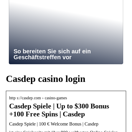
So bereiten Sie sich auf ein
Geschäftstreffen vor
Casdep casino login
http s://casdep.com › casino-games
Casdep Spiele | Up to $300 Bonus
+100 Free Spins | Casdep
Casdep Spiele | 100 € Welcome Bonus | Casdep