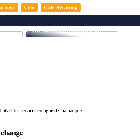
usiness
Geld
Gute Beratung
n
 den
So bereiten Sie sich auf
ein Geschäftstreffen vor
uits et les services en ligne de ma banque.
 change