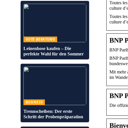
Toutes les
culture d’
Toutes les
culture d
BNP P
GUTE BERATUNG
Leinenhose kaufen – Die
BNP Parib
perfekte Wahl für den Sommer
BNP Pariba
bundeswe
Mit mehr 
im Wandel
BNP P
BUSINESS
Die offizi
Trennscheiben: Der erste
Schritt der Probenpräparation
Bienve