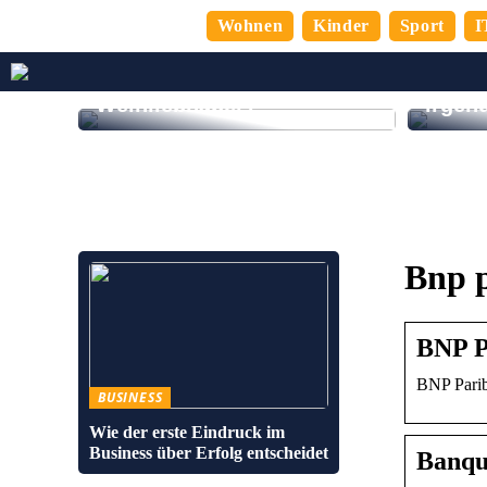
Wohnen
Kinder
Sport
I
Sind Sie ein echter
Zufrie
Weinliebhaber?
irgen
Bnp p
BNP P
BNP Pariba
BUSINESS
Wie der erste Eindruck im
Business über Erfolg entscheidet
Banqu