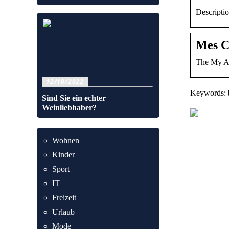
Descripti
Mes C
The My Ac
12/10/2022
Keywords: b
Sind Sie ein echter
Weinliebhaber?
Wohnen
Kinder
Sport
IT
Freizeit
Urlaub
Mode