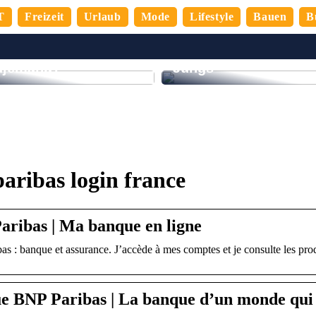
T
Freizeit
Urlaub
Mode
Lifestyle
Bauen
B
So verbringen Sie de
denere Mitarbeiter,
perfekten Abend mit
djemand?
Jungs
aribas login france
aribas | Ma banque en ligne
s : banque et assurance. J’accède à mes comptes et je consulte les prod
e BNP Paribas | La banque d’un monde qui