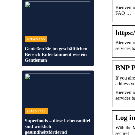
Bienvenue 
FAQ …
https:
BUSINESS
Bienvenue
services b
Genießen Sie im geschäftlichen
Bereich Entertainment wie ein
Gentleman
BNP Pa
If you alr
address yo
Bienvenue
services b
LIFESTYLE
Log i
Superfoods – diese Lebensmittel
sind wirklich
With the 
gesundheitsfördernd
secure!