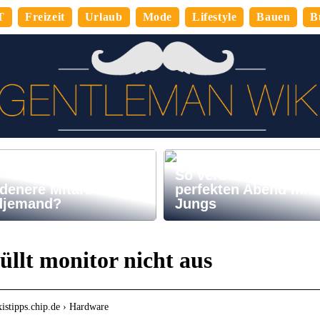
T
Freizeit
Urlaub
Mode
Lifestyle
Bauen
B
So verbringen Sie de
denere Mitarbeiter,
perfekten Abend mit
djemand?
Jungs
füllt monitor nicht aus
axistipps.chip.de › Hardware