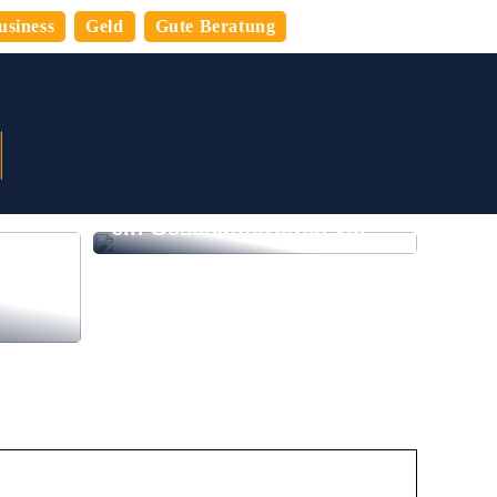
usiness
Geld
Gute Beratung
So bereiten Sie sich auf
ein Geschäftstreffen vor
n
 den