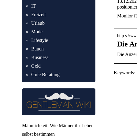
13.12.202
IT
positioni
Freizeit
Monitor fü
Urlaub
Mode
http s://w
Lifestyle
Die A
Bauen
Die Anzei
Business
Geld
Keywords: bi
Gute Beratung
Männlichkeit: Wie Männer ihr Leben
selbst bestimmen