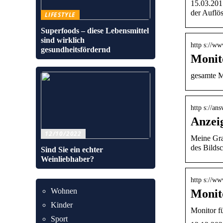
15.03.2017
der Auflö
LIFESTYLE
Superfoods – diese Lebensmittel
sind wirklich
http s://w
gesundheitsfördernd
Monit
gesamte Mo
http s://an
Anzeig
12/10/2022
Meine Gra
des Bilds
Sind Sie ein echter
Weinliebhaber?
http s://w
Wohnen
Monito
Kinder
Monitor fü
Sport