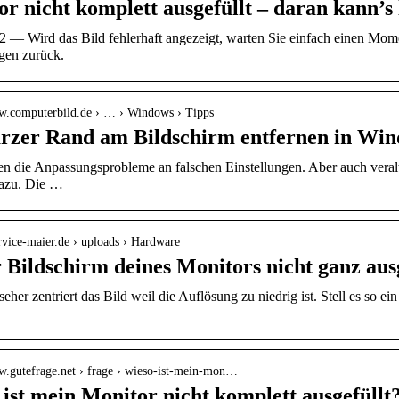
r nicht komplett ausgefüllt – daran kann’s
2 — Wird das Bild fehlerhaft angezeigt, warten Sie einfach einen Mome
ngen zurück.
ww.computerbild.de › … › Windows › Tipps
rzer Rand am Bildschirm entfernen in Win
en die Anpassungsprobleme an falschen Einstellungen. Aber auch veralt
azu. Die …
ervice-maier.de › uploads › Hardware
r Bildschirm deines Monitors nicht ganz au
eher zentriert das Bild weil die Auflösung zu niedrig ist. Stell es so e
ww.gutefrage.net › frage › wieso-ist-mein-mon…
ist mein Monitor nicht komplett ausgefüllt