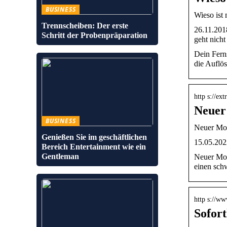
BUSINESS
Wieso ist
Trennscheiben: Der erste
26.11.201
Schritt der Probenpräparation
geht nich
Dein Ferns
die Auflö
http s://e
Neuer 
BUSINESS
Neuer Mon
Genießen Sie im geschäftlichen
15.05.202
Bereich Entertainment wie ein
Gentleman
Neuer Moni
einen sc
http s://w
Sofor