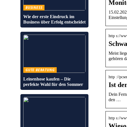
Monito
BUSINESS
15.02.202
Wie der erste Eindruck im
Einstellu
Business über Erfolg entscheidet
http s://w
Schwa
Meist lieg
gehören d
GUTE BERATUNG
http ://pcs
Leinenhose kaufen – Die
Ist de
perfekte Wahl für den Sommer
Dein Ferns
den …
http s://w
Wieso 