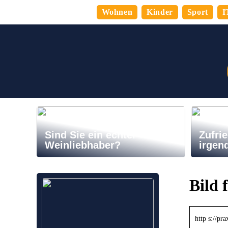
Wohnen
Kinder
Sport
I
Sind Sie ein echter
Zufrie
Weinliebhaber?
irgen
Bild 
http s://pr