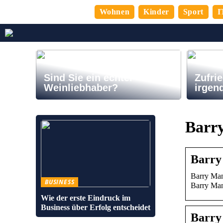
Wohnen
Kinder
Sport
I
Sind Sie ein echter
Zufrie
Weinliebhaber?
irgen
Barr
Barry
Barry Mani
BUSINESS
Barry Ma
Wie der erste Eindruck im
Business über Erfolg entscheidet
Barry