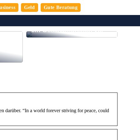
usiness
Geld
Gute Beratung
So bereiten Sie sich auf
ein Geschäftstreffen vor
n
 den
darüber. “In a world forever striving for peace, could