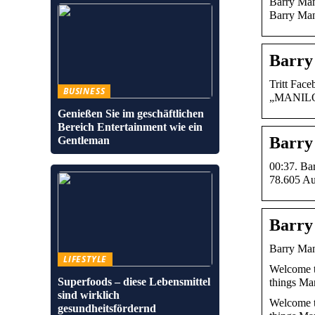
Barry Mani
Barry Ma
Barry
Tritt Fac
BUSINESS
„MANIL
Genießen Sie im geschäftlichen
Bereich Entertainment wie ein
Barry
Gentleman
00:37. Ba
78.605 Au
Barry
Barry Ma
LIFESTYLE
Welcome t
Superfoods – diese Lebensmittel
things Ma
sind wirklich
Welcome t
gesundheitsfördernd