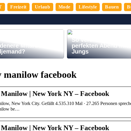
T
Freizeit
Urlaub
Mode
Lifestyle
Bauen
B
So verbringen Sie de
denere Mitarbeiter,
perfekten Abend mit
djemand?
Jungs
y manilow facebook
 Manilow | New York NY – Facebook
low, New York City. Gefällt 4.535.310 Mal · 27.265 Personen sprechen 
nilow be…
 Manilow | New York NY – Facebook