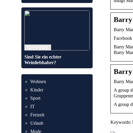
things Ma
Barry
Barry Ma
Facebook w
Barry Mani
12/10/2022
Barry Ma
Sind Sie ein echter
Weinliebhaber?
Barry
Barry Ma
Wohnen
Kinder
A group de
Gruppenmi
Sport
A group de
IT
Freizeit
Keywords: 
Urlaub
Mode