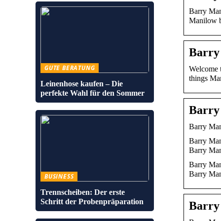
Barry Mani
Manilow 
Barry
GUTE BERATUNG
Welcome t
things Ma
Leinenhose kaufen – Die
perfekte Wahl für den Sommer
Barry
Barry Ma
Barry Mani
Barry Ma
Barry Mani
Barry Ma
BUSINESS
Trennscheiben: Der erste
Schritt der Probenpräparation
Barry