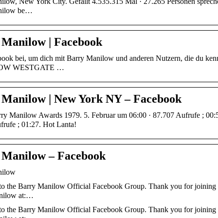
low, New York City. Gefällt 4.535.315 Mal · 27.265 Personen sprechen 
nilow be…
 Manilow | Facebook
ebook bei, um dich mit Barry Manilow und anderen Nutzern, die du ken
OW WESTGATE …
 Manilow | New York NY – Facebook
rry Manilow Awards 1979. 5. Februar um 06:00 · 87.707 Aufrufe ; 00:
frufe ; 01:27. Hot Lanta!
 Manilow – Facebook
nilow
o the Barry Manilow Official Facebook Group. Thank you for joining us
nilow at:…
o the Barry Manilow Official Facebook Group. Thank you for joining us