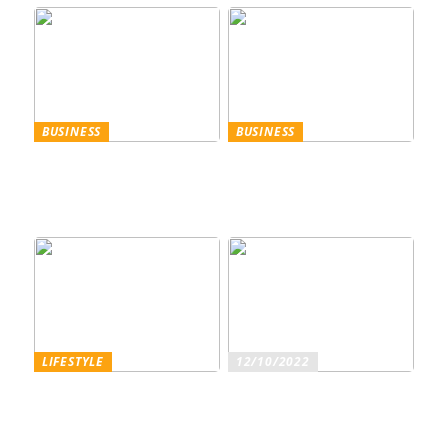
BUSINESS
BUSINESS
Trennscheiben: Der erste
Genießen Sie im
Schritt der
geschäftlichen Bereich
Probenpräparation
Entertainment wie ein
Gentleman
LIFESTYLE
12/10/2022
Superfoods – diese
Sind Sie ein echter
Lebensmittel sind wirklich
Weinliebhaber?
gesundheitsfördernd