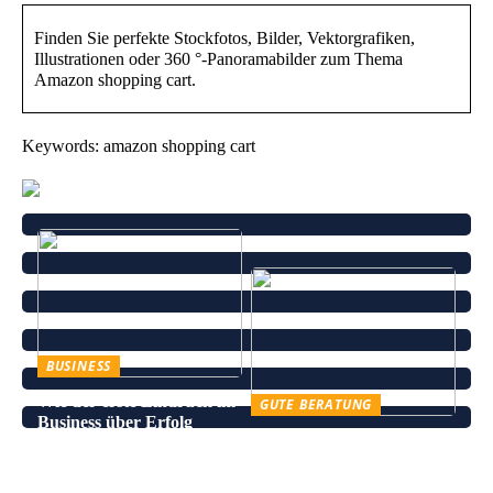
Finden Sie perfekte Stockfotos, Bilder, Vektorgrafiken,
Illustrationen oder 360 °-Panoramabilder zum Thema
Amazon shopping cart.
Keywords: amazon shopping cart
BUSINESS
Wie der erste Eindruck im
GUTE BERATUNG
Business über Erfolg
Leinenhose kaufen – Die
entscheidet
perfekte Wahl für den
Sommer