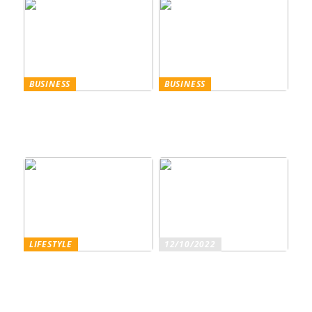
BUSINESS
BUSINESS
Trennscheiben: Der erste
Genießen Sie im
Schritt der
geschäftlichen Bereich
Probenpräparation
Entertainment wie ein
Gentleman
LIFESTYLE
12/10/2022
Superfoods – diese
Sind Sie ein echter
Lebensmittel sind wirklich
Weinliebhaber?
gesundheitsfördernd