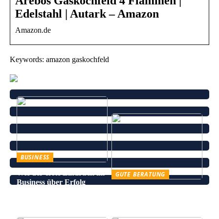
Arebos Gaskochfeld 4 Flammen |
Edelstahl | Autark – Amazon
Amazon.de
Keywords: amazon gaskochfeld
BUSINESS
Wie der erste Eindruck im
GUTE BERATUNG
Business über Erfolg
Leinenhose kaufen – Die
entscheidet
perfekte Wahl für den
Sommer