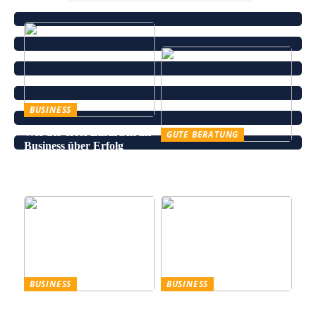
BUSINESS
Wie der erste Eindruck im
GUTE BERATUNG
Business über Erfolg
Leinenhose kaufen – Die
entscheidet
perfekte Wahl für den
Sommer
BUSINESS
BUSINESS
Trennscheiben: Der erste
Genießen Sie im